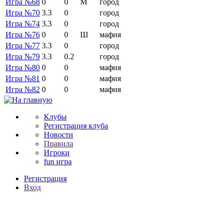
Игра №68
0
0
М
город
Игра №70
3.3
0
город
Игра №74
3.3
0
город
Игра №76
0
0
Ш
мафия
Игра №77
3.3
0
город
Игра №79
3.3
0.2
город
Игра №80
0
0
мафия
Игра №81
0
0
мафия
Игра №82
0
0
мафия
Клубы
Регистрация клуба
Новости
Правила
Игроки
fun игра
Регистрация
Вход