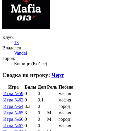
Клуб:
13
Владелец:
Vandal
Город:
Кошице (Košice)
Сводка по игроку:
Черт
Игра
Балы
Доп
Роль
Победа
Игра №59
0
0
мафия
Игра №62
0
0.1
мафия
Игра №64
3.3
0
город
Игра №65
3
0
М
мафия
Игра №66
0
0
М
город
Игра №67
0
0
мафия