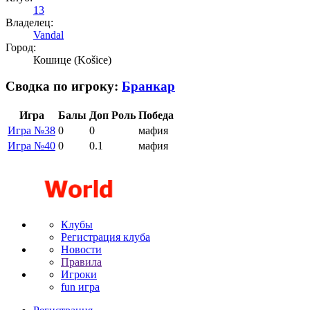
13
Владелец:
Vandal
Город:
Кошице (Košice)
Сводка по игроку:
Бранкар
Игра
Балы
Доп
Роль
Победа
Игра №38
0
0
мафия
Игра №40
0
0.1
мафия
Клубы
Регистрация клуба
Новости
Правила
Игроки
fun игра