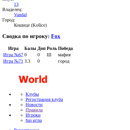
13
Владелец:
Vandal
Город:
Кошице (Košice)
Сводка по игроку:
Fox
Игра
Балы
Доп
Роль
Победа
Игра №67
0
0
Ш
мафия
Игра №71
3.3
0
город
Клубы
Регистрация клуба
Новости
Правила
Игроки
fun игра