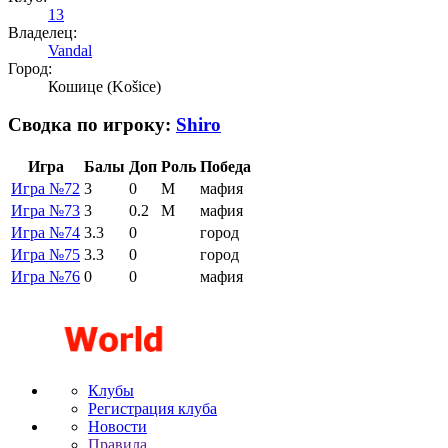
13
Владелец:
Vandal
Город:
Кошице (Košice)
Сводка по игроку:
Shiro
Игра
Балы
Доп
Роль
Победа
Игра №72
3
0
М
мафия
Игра №73
3
0.2
М
мафия
Игра №74
3.3
0
город
Игра №75
3.3
0
город
Игра №76
0
0
мафия
Клубы
Регистрация клуба
Новости
Правила