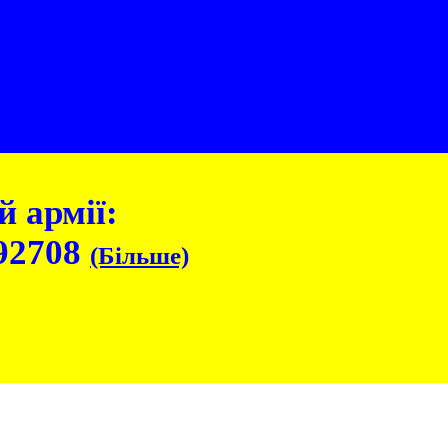
 армії:
92708
(Більше)