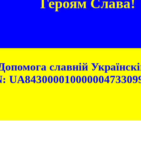
Героям Слава!
Допомога славній Українскій
: UA84300001000000473309