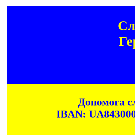
Сл
Ге
Допомога сл
IBAN: UA84300