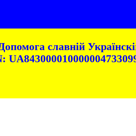
Допомога славній Українскій
: UA84300001000000473309