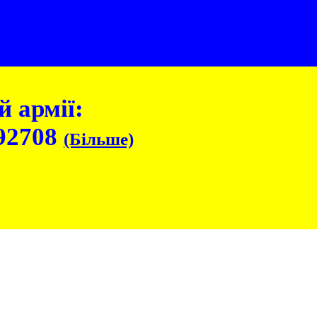
 армії:
92708
(Більше)