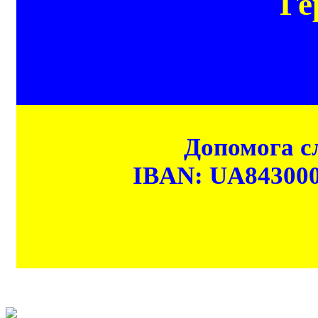
Ге
Допомога сл
IBAN: UA84300