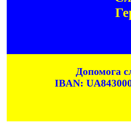
Ге
Допомога сл
IBAN: UA84300