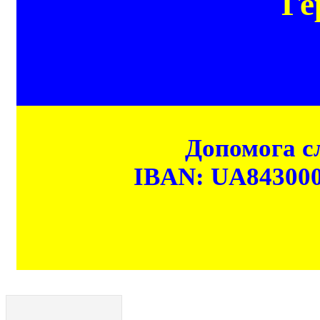
Ге
Допомога сл
IBAN: UA84300