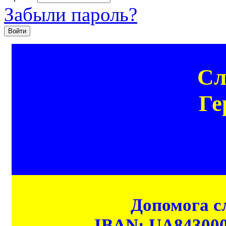
Забыли пароль?
Сл
Ге
Допомога сл
IBAN: UA84300