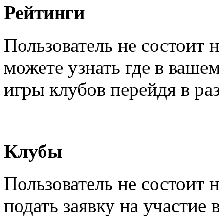
Рейтинги
Пользователь не состоит 
можете узнать где в ваше
игры клубов перейдя в ра
Клубы
Пользователь не состоит 
подать заявку на участие 