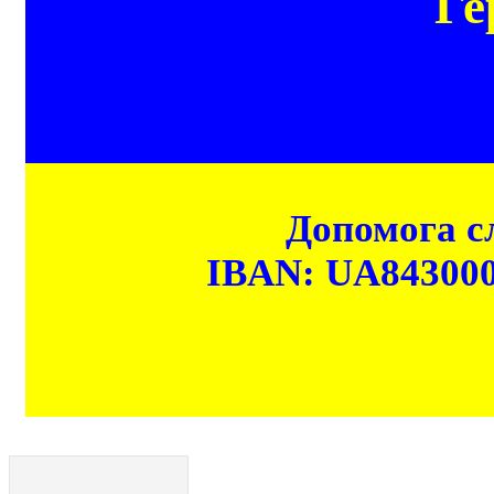
Ге
Допомога сл
IBAN: UA84300