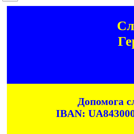
Сл
Ге
Допомога сл
IBAN: UA84300