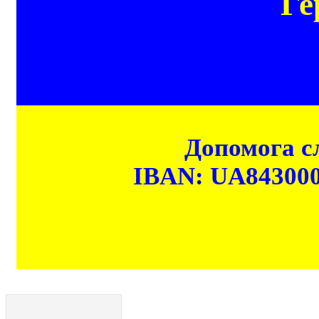
Ге
Допомога сл
IBAN: UA84300