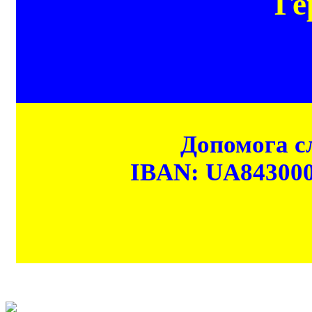
Ге
Допомога сл
IBAN: UA84300