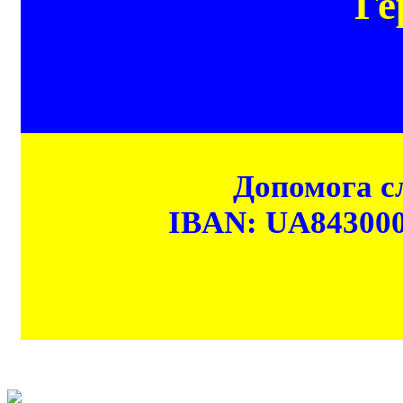
Ге
Допомога сл
IBAN: UA84300