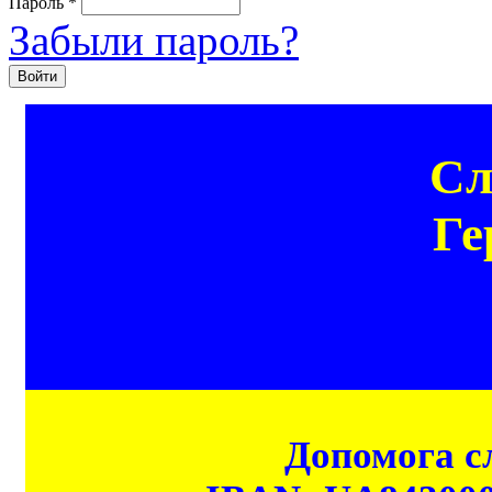
Пароль
*
Забыли пароль?
Сл
Ге
Допомога сл