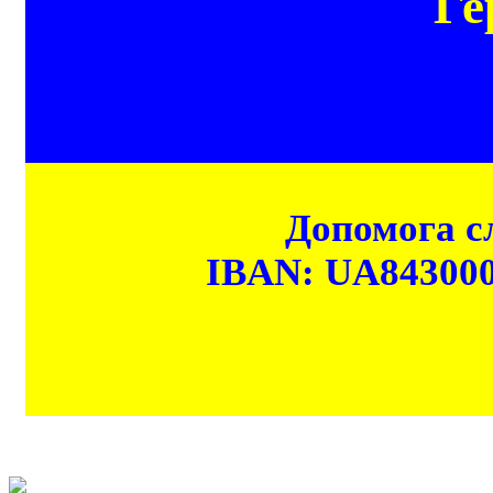
Ге
Допомога сл
IBAN: UA84300