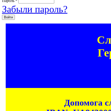
Пароль
*
Забыли пароль?
Сл
Ге
Допомога сл