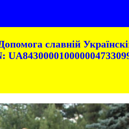
Допомога славній Українскій
: UA84300001000000473309