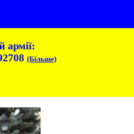
 армії:
92708
(Більше)