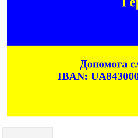
Ге
Допомога сл
IBAN: UA84300