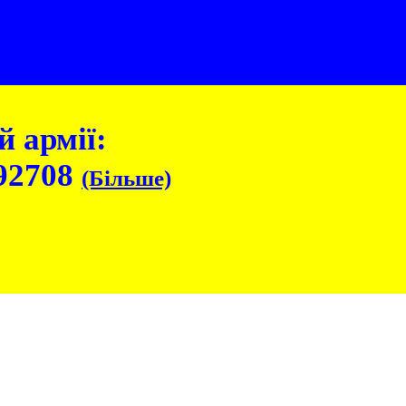
 армії:
92708
(Більше)