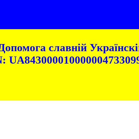
Допомога славній Українскій
: UA84300001000000473309