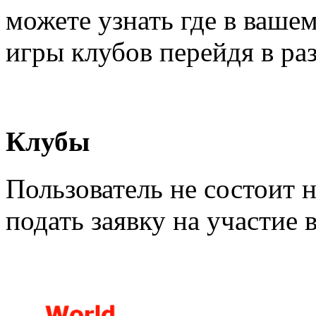
можете узнать где в ваше
игры клубов перейдя в ра
Клубы
Пользователь не состоит 
подать заявку на участие 