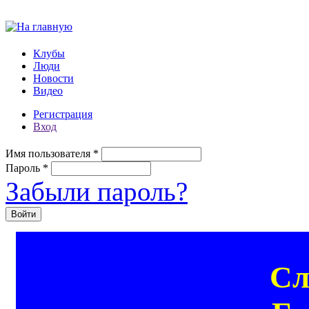
Перейти к основному содержанию
Клубы
Люди
Новости
Видео
Регистрация
Вход
Имя пользователя
*
Пароль
*
Забыли пароль?
Сл