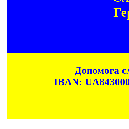
Ге
Допомога сл
IBAN: UA84300