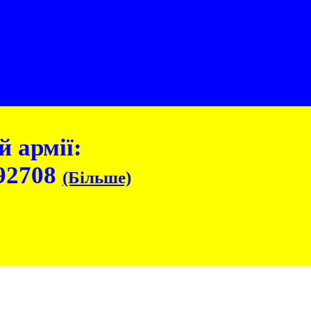
 армії:
92708
(Більше)