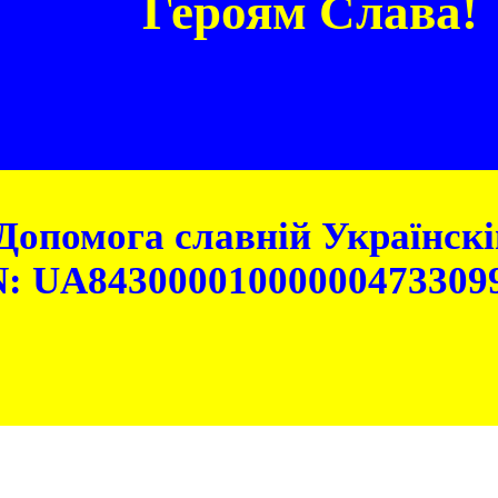
Героям Слава!
Допомога славній Українскій
: UA84300001000000473309