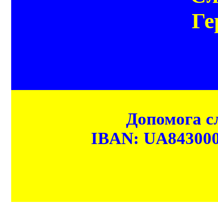
Ге
Допомога сл
IBAN: UA84300