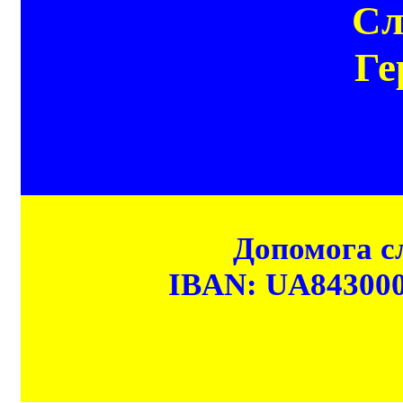
Сл
Ге
Допомога сл
IBAN: UA84300