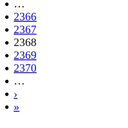
…
2366
2367
2368
2369
2370
…
›
»