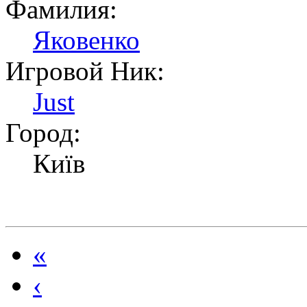
Фамилия:
Яковенко
Игровой Ник:
Just
Город:
Київ
«
Страницы
‹