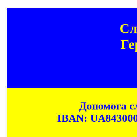
Сл
Ге
Допомога сл
IBAN: UA84300