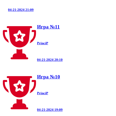
04-21-2024 21:09
Игра №11
PrinciP
04-21-2024 20:10
Игра №10
PrinciP
04-21-2024 19:09