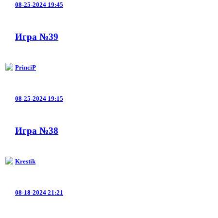
08-25-2024 19:45
Игра №39
PrinciP
08-25-2024 19:15
Игра №38
Krestik
08-18-2024 21:21