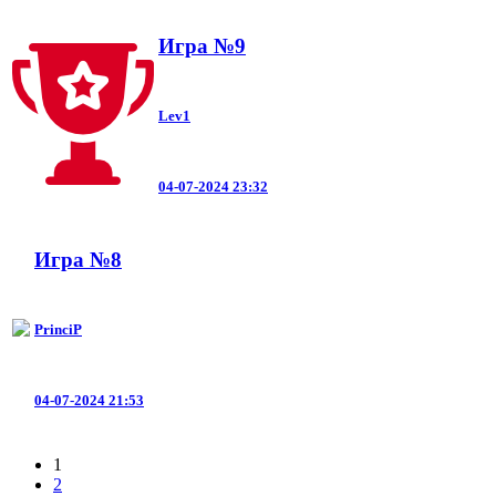
Игра №9
Lev1
04-07-2024 23:32
Игра №8
PrinciP
04-07-2024 21:53
1
Страницы
2