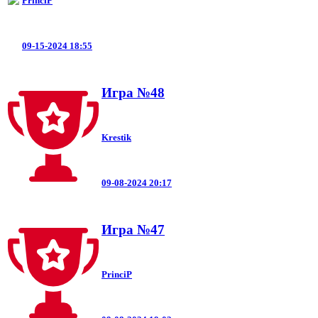
PrinciP
09-15-2024 18:55
Игра №48
Krestik
09-08-2024 20:17
Игра №47
PrinciP