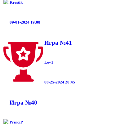
Krestik
09-01-2024 19:08
Игра №41
Lev1
08-25-2024 20:45
Игра №40
PrinciP