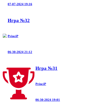
07-07-2024 19:16
Игра №32
PrinciP
06-30-2024 21:12
Игра №31
PrinciP
06-30-2024 19:01