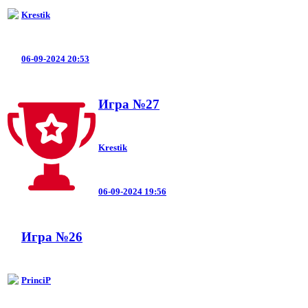
Krestik
06-09-2024 20:53
Игра №27
Krestik
06-09-2024 19:56
Игра №26
PrinciP