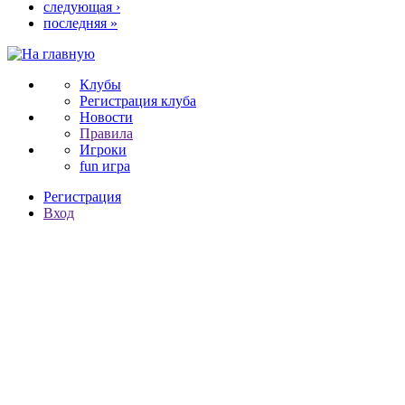
следующая ›
последняя »
Клубы
Регистрация клуба
Новости
Правила
Игроки
fun игра
Регистрация
Вход