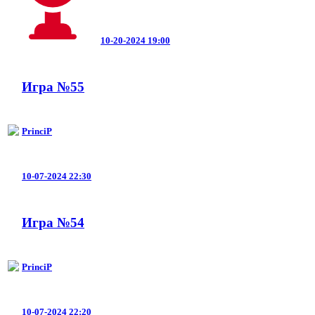
10-20-2024 19:00
Игра №55
PrinciP
10-07-2024 22:30
Игра №54
PrinciP
10-07-2024 22:20