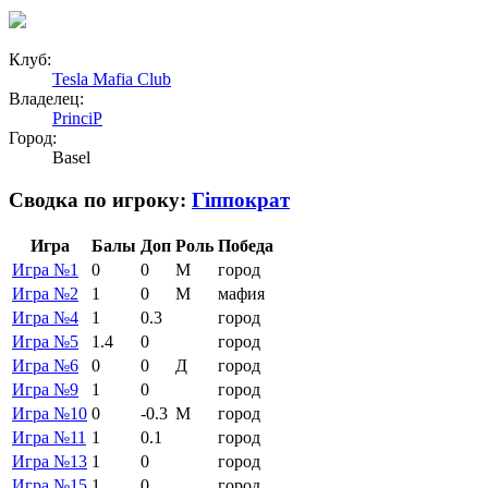
Клуб:
Tesla Mafia Club
Владелец:
PrinciP
Город:
Basel
Сводка по игроку:
Гіппократ
Игра
Балы
Доп
Роль
Победа
Игра №1
0
0
М
город
Игра №2
1
0
М
мафия
Игра №4
1
0.3
город
Игра №5
1.4
0
город
Игра №6
0
0
Д
город
Игра №9
1
0
город
Игра №10
0
-0.3
М
город
Игра №11
1
0.1
город
Игра №13
1
0
город
Игра №15
1
0
город