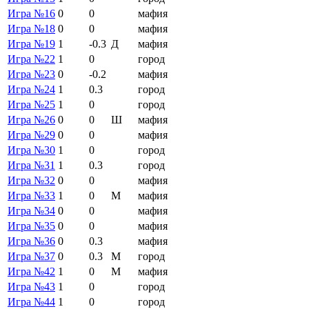
Игра №16
0
0
мафия
Игра №18
0
0
мафия
Игра №19
1
-0.3
Д
мафия
Игра №22
1
0
город
Игра №23
0
-0.2
мафия
Игра №24
1
0.3
город
Игра №25
1
0
город
Игра №26
0
0
Ш
мафия
Игра №29
0
0
мафия
Игра №30
1
0
город
Игра №31
1
0.3
город
Игра №32
0
0
мафия
Игра №33
1
0
М
мафия
Игра №34
0
0
мафия
Игра №35
0
0
мафия
Игра №36
0
0.3
мафия
Игра №37
0
0.3
М
город
Игра №42
1
0
М
мафия
Игра №43
1
0
город
Игра №44
1
0
город