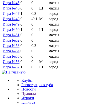
Игра №45
0
0
мафия
Игра №46
0
0
Ш
мафия
Игра №47
1
0.3
город
Игра №48
0
-0.1
М
город
Игра №49
0
0
мафия
Игра №50
1
0
Ш
город
Игра №51
0
0
мафия
Игра №52
0
0
мафия
Игра №53
0
0.3
мафия
Игра №54
0
0
мафия
Игра №55
0
0
мафия
Игра №56
0
0
М
город
Игра №57
1
0
Ш
город
Клубы
Регистрация клуба
Новости
Правила
Игроки
fun игра