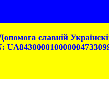
Допомога славній Українскій
: UA84300001000000473309