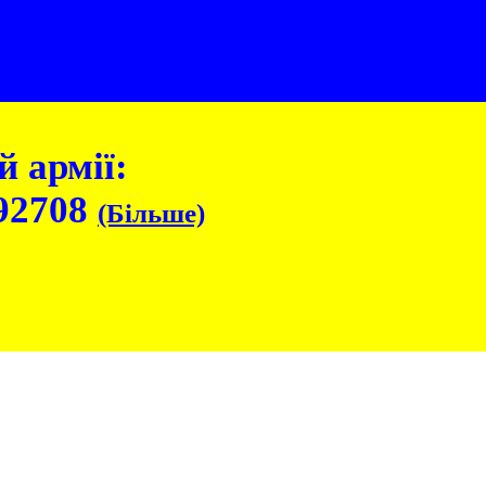
 армії:
92708
(Більше)