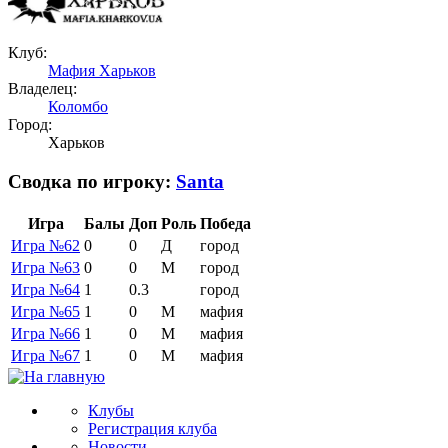
Клуб:
Мафия Харьков
Владелец:
Коломбо
Город:
Харьков
Сводка по игроку:
Santa
Игра
Балы
Доп
Роль
Победа
Игра №62
0
0
Д
город
Игра №63
0
0
М
город
Игра №64
1
0.3
город
Игра №65
1
0
М
мафия
Игра №66
1
0
М
мафия
Игра №67
1
0
М
мафия
Клубы
Регистрация клуба
Новости