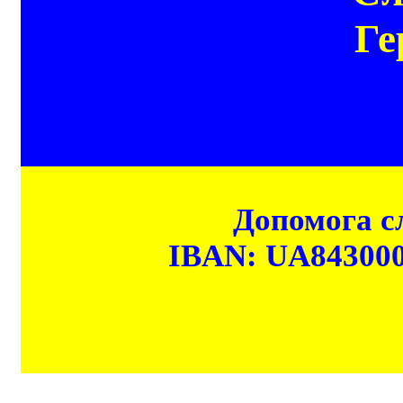
Ге
Допомога сл
IBAN: UA84300