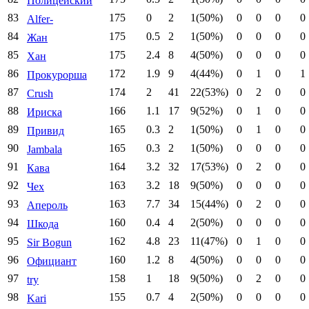
Полицейский
83
175
0
2
1(50%)
0
0
0
0
Alfer-
84
175
0.5
2
1(50%)
0
0
0
0
Жан
85
175
2.4
8
4(50%)
0
0
0
0
Хан
86
172
1.9
9
4(44%)
0
1
0
1
Прокурорша
87
174
2
41
22(53%)
0
2
0
0
Crush
88
166
1.1
17
9(52%)
0
1
0
0
Ириска
89
165
0.3
2
1(50%)
0
1
0
0
Привид
90
165
0.3
2
1(50%)
0
0
0
0
Jambala
91
164
3.2
32
17(53%)
0
2
0
0
Кава
92
163
3.2
18
9(50%)
0
0
0
0
Чех
93
163
7.7
34
15(44%)
0
2
0
0
Апероль
94
160
0.4
4
2(50%)
0
0
0
0
Шкода
95
162
4.8
23
11(47%)
0
1
0
0
Sir Bogun
96
160
1.2
8
4(50%)
0
0
0
0
Официант
97
158
1
18
9(50%)
0
2
0
0
try
98
155
0.7
4
2(50%)
0
0
0
0
Kari