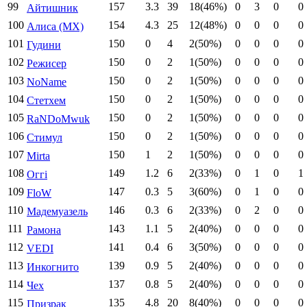
99
157
3.3
39
18(46%)
0
3
0
0
Айтишник
100
154
4.3
25
12(48%)
0
0
0
0
Алиса (МХ)
101
150
0
4
2(50%)
0
0
0
0
Гудини
102
150
0
2
1(50%)
0
0
0
0
Режисер
103
150
0
2
1(50%)
0
0
0
0
NoName
104
150
0
2
1(50%)
0
0
0
0
Стетхем
105
150
0
2
1(50%)
0
0
0
0
RaNDoMwuk
106
150
0
2
1(50%)
0
0
0
0
Стимул
107
150
1
2
1(50%)
0
0
0
0
Mirta
108
149
1.2
6
2(33%)
0
1
0
1
Оггі
109
147
0.3
5
3(60%)
0
1
0
0
FloW
110
146
0.3
6
2(33%)
0
2
0
0
Мадемуазель
111
143
1.1
5
2(40%)
0
0
0
0
Рамона
112
141
0.4
6
3(50%)
0
0
0
0
VEDI
113
139
0.9
5
2(40%)
0
0
0
0
Инкогнито
114
137
0.8
5
2(40%)
0
0
0
0
Чех
115
135
4.8
20
8(40%)
0
0
0
0
Призрак