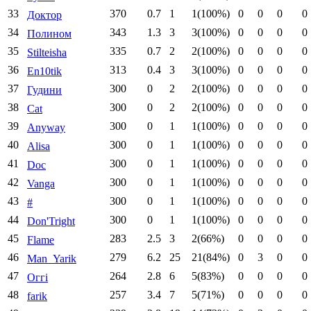
33
370
0.7
1
1(100%)
0
0
0
0
Доктор
34
343
1.3
3
3(100%)
0
0
0
0
Полином
35
335
0.7
2
2(100%)
0
0
0
0
Stilteisha
36
313
0.4
3
3(100%)
0
0
0
0
En10tik
37
300
0
2
2(100%)
0
0
0
0
Гудини
38
300
0
2
2(100%)
0
0
0
0
Cat
39
300
0
1
1(100%)
0
0
0
0
Anyway
40
300
0
1
1(100%)
0
0
0
0
Alisa
41
300
0
1
1(100%)
0
0
0
0
Doc
42
300
0
1
1(100%)
0
0
0
0
Vanga
43
300
0
1
1(100%)
0
0
0
0
#
44
300
0
1
1(100%)
0
0
0
0
Don'Tright
45
283
2.5
3
2(66%)
0
0
0
0
Flame
46
279
6.2
25
21(84%)
0
3
0
0
Man_Yarik
47
264
2.8
6
5(83%)
0
0
0
0
Оггі
48
257
3.4
7
5(71%)
0
0
0
0
farik