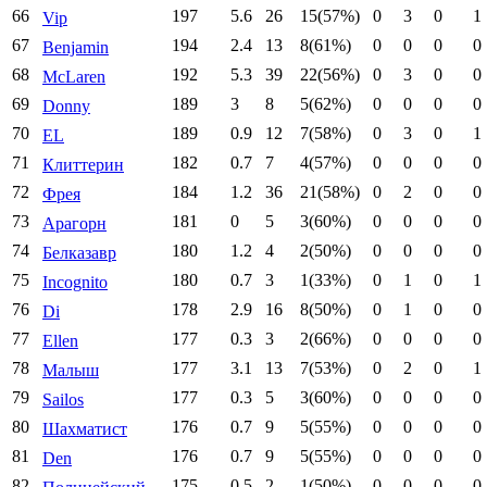
66
197
5.6
26
15(57%)
0
3
0
1
Vip
67
194
2.4
13
8(61%)
0
0
0
0
Benjamin
68
192
5.3
39
22(56%)
0
3
0
0
McLaren
69
189
3
8
5(62%)
0
0
0
0
Donny
70
189
0.9
12
7(58%)
0
3
0
1
EL
71
182
0.7
7
4(57%)
0
0
0
0
Клиттерин
72
184
1.2
36
21(58%)
0
2
0
0
Фрея
73
181
0
5
3(60%)
0
0
0
0
Арагорн
74
180
1.2
4
2(50%)
0
0
0
0
Белказавр
75
180
0.7
3
1(33%)
0
1
0
1
Incognito
76
178
2.9
16
8(50%)
0
1
0
0
Di
77
177
0.3
3
2(66%)
0
0
0
0
Ellen
78
177
3.1
13
7(53%)
0
2
0
1
Малыш
79
177
0.3
5
3(60%)
0
0
0
0
Sailos
80
176
0.7
9
5(55%)
0
0
0
0
Шахматист
81
176
0.7
9
5(55%)
0
0
0
0
Den
82
175
0.5
2
1(50%)
0
0
0
0