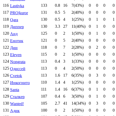
116
133
0.8
16
7(43%)
0
0
0
0
Lastivka
117
131
0.5
5
2(40%)
0
0
0
0
PRO|kuror
118
130
0.5
4
1(25%)
0
1
0
1
Qara
119
130
3.3
27
11(40%)
0
1
0
0
Диппер
120
125
0
2
1(50%)
0
1
0
0
Аид
121
121
0
5
2(40%)
0
0
0
0
Енотик
122
118
0
7
2(28%)
0
2
0
0
Дин
123
115
0
2
1(50%)
0
0
0
0
Eleven
124
113
0.4
3
1(33%)
0
0
0
0
Nongrata
125
113
0
4
2(50%)
0
0
0
0
Одиссей
126
113
1.6
17
6(35%)
0
3
0
0
Cvetok
127
110
1.4
4
1(25%)
0
0
0
0
Инкогнито
128
111
1.4
16
6(37%)
0
1
0
0
Santa
129
107
0.4
6
3(50%)
0
1
0
0
Сталкер
130
105
2.7
41
14(34%)
0
3
0
0
Wanted!
131
100
0
2
1(50%)
0
0
0
0
Адик