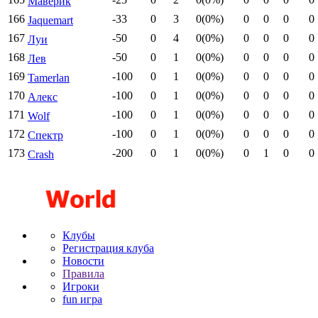
Маверик
166
-33
0
3
0(0%)
0
0
0
0
Jaquemart
167
-50
0
4
0(0%)
0
0
0
0
Луи
168
-50
0
1
0(0%)
0
0
0
0
Лев
169
-100
0
1
0(0%)
0
0
0
0
Tamerlan
170
-100
0
1
0(0%)
0
0
0
0
Алекс
171
-100
0
1
0(0%)
0
0
0
0
Wolf
172
-100
0
1
0(0%)
0
0
0
0
Спектр
173
-200
0
1
0(0%)
0
1
0
0
Crash
Клубы
Регистрация клуба
Новости
Правила
Игроки
fun игра