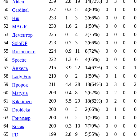
49
239
2.8
19
14(73%)
0
3
0
0
Aiden
50
237
0.3
5
4(80%)
0
1
0
0
Cardinal
51
233
1
3
2(66%)
0
0
0
0
Нік
52
230
1.6
2
1(50%)
0
0
0
0
MAGIC
53
225
0
4
3(75%)
0
0
0
0
Дементор
54
223
0.7
3
2(66%)
0
0
0
0
SoloDP
55
224
0.9
11
8(72%)
0
0
0
0
Инкогнито
56
222
1.3
6
4(66%)
0
0
0
0
Spectre
57
215
3.9
22
14(63%)
0
3
0
1
Анхель
58
210
0
2
1(50%)
0
1
0
0
Lady Fox
59
211
4.4
28
18(64%)
0
3
0
2
Пророк
60
209
0.4
8
5(62%)
0
2
0
0
Marysia
61
209
5.5
29
18(62%)
0
2
0
0
Kikkimerr
62
200
0
3
2(66%)
0
1
0
0
Droideka
63
200
0
2
1(50%)
0
1
0
0
Гриммер
64
200
0.3
10
7(70%)
0
0
0
0
Косяк
65
199
2.8
9
5(55%)
0
0
0
0
FD