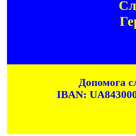
Сл
Ге
Допомога сл
IBAN: UA84300