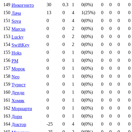
149
30
0.3
1
0(0%)
0
0
0
0
Инкогнито
150
13
0
4
1(25%)
0
0
0
0
Лача
151
0
0
4
0(0%)
0
0
0
0
Sova
152
0
0
2
0(0%)
0
0
0
0
Marcus
153
0
0
2
0(0%)
0
0
0
0
Lucky
154
0
0
2
0(0%)
0
0
0
0
SwiftKey
155
0
0
1
0(0%)
0
0
0
0
Hoks
156
0
0
1
0(0%)
0
0
0
0
PM
157
0
0
1
0(0%)
0
0
0
0
Морок
158
0
0
1
0(0%)
0
0
0
0
Neo
159
0
0
1
0(0%)
0
0
0
0
Турист
160
0
0
1
0(0%)
0
0
0
0
Денди
161
0
0
1
0(0%)
0
0
0
0
Хомяк
162
0
0
1
0(0%)
0
0
0
0
Мориарти
163
0
0
1
0(0%)
0
0
0
0
Дори
164
-25
0
4
0(0%)
0
0
0
0
Доктор
165
-25
0
2
0(0%)
0
0
0
0