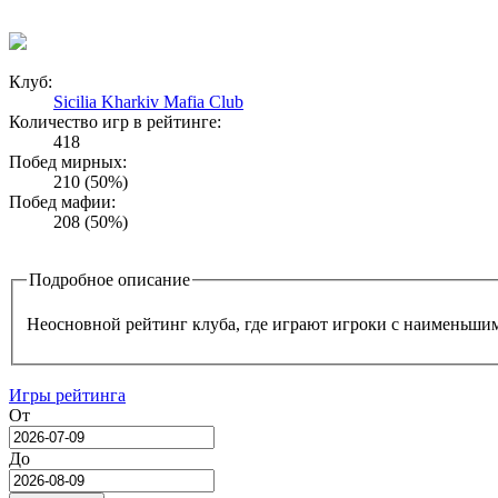
Клуб:
Sicilia Kharkiv Mafia Club
Количество игр в рейтинге:
418
Побед мирных:
210 (50%)
Побед мафии:
208 (50%)
Подробное описание
Неосновной рейтинг клуба, где играют игроки с наименьши
Игры рейтинга
От
Date
До
Date