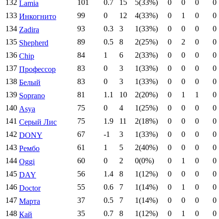
132
101
0.7
15
5(33%)
0
0
0
0
Lamia
133
99
0
12
4(33%)
0
1
0
0
Инкогнито
134
93
0.3
3
1(33%)
0
0
0
0
Zadira
135
89
0.5
8
2(25%)
0
2
0
0
Shepherd
136
84
1
6
2(33%)
0
0
0
0
Chip
137
83
0
3
1(33%)
0
0
0
0
Профессор
138
83
0
3
1(33%)
0
0
0
0
Белый
139
81
1.1
10
2(20%)
0
1
1
0
Soprano
140
75
0
4
1(25%)
0
0
0
0
Asya
141
75
1.9
11
2(18%)
0
0
0
0
Серый Лис
142
67
-1
3
1(33%)
0
0
0
0
DONY
143
61
1
5
2(40%)
0
0
0
0
Рембо
144
60
0
2
0(0%)
0
1
0
0
Oggi
145
56
1.4
8
1(12%)
0
0
0
0
DAY
146
55
0.6
7
1(14%)
0
1
0
0
Doctor
147
37
0.5
7
1(14%)
0
0
0
0
Марта
148
35
0.7
8
1(12%)
0
1
0
0
Кай