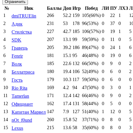
№
Ник
Баллы
Доп
Игр
Побед
ЛИ
ПУ
ЛХЗ
Л
1
266
52.2
159
105(66%)
0
22
1
1
dmiTRUElin
2
231
53
178
96(53%)
0
37
0
1
Адик
3
227
42.7
185
106(57%)
0
19
1
5
Стилістка
4
207
13.1
99
59(59%)
0
11
0
5
SDK
5
205
39.2
186
89(47%)
0
24
1
6
Гравець
6
181
15.1
95
46(48%)
0
19
0
6
Fenrir
7
185
22.6
132
66(50%)
0
9
0
2
Волк
8
180
19.4
106
52(49%)
0
6
0
2
Беллатриса
9
179
10.3
117
59(50%)
0
6
0
0
Гость
10
169
4.2
94
47(50%)
0
3
0
1
Rio Rita
11
171
12.4
142
66(46%)
0
9
0
2
Tamerlan
12
162
17.4
131
58(44%)
0
5
0
0
Официант
13
147
7.9
127
51(40%)
1
12
0
5
Капитан Марвел
14
260
15.8
52
37(71%)
0
8
0
5
nOt_f0und
15
215
13.6
58
35(60%)
0
8
0
3
Lexus