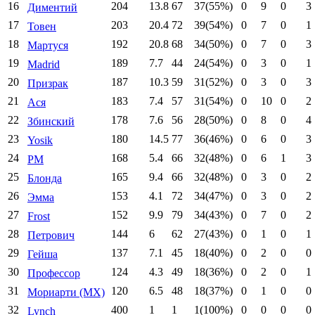
16
204
13.8
67
37(55%)
0
9
0
3
Диментий
17
203
20.4
72
39(54%)
0
7
0
1
Товен
18
192
20.8
68
34(50%)
0
7
0
3
Мартуся
19
189
7.7
44
24(54%)
0
3
0
1
Madrid
20
187
10.3
59
31(52%)
0
3
0
3
Призрак
21
183
7.4
57
31(54%)
0
10
0
2
Ася
22
178
7.6
56
28(50%)
0
8
0
4
Збинский
23
180
14.5
77
36(46%)
0
6
0
3
Yosik
24
168
5.4
66
32(48%)
0
6
1
3
PM
25
165
9.4
66
32(48%)
0
3
0
2
Блонда
26
153
4.1
72
34(47%)
0
3
0
2
Эмма
27
152
9.9
79
34(43%)
0
7
0
2
Frost
28
144
6
62
27(43%)
0
1
0
1
Петрович
29
137
7.1
45
18(40%)
0
2
0
0
Гейша
30
124
4.3
49
18(36%)
0
2
0
1
Профессор
31
120
6.5
48
18(37%)
0
1
0
0
Мориарти (МХ)
32
400
1
1
1(100%)
0
0
0
0
Lynch