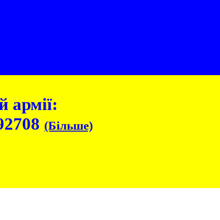
 армії:
92708
(Більше)