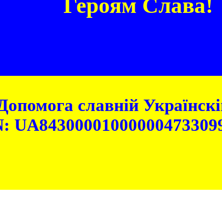
Героям Слава!
Допомога славній Українскій
: UA84300001000000473309