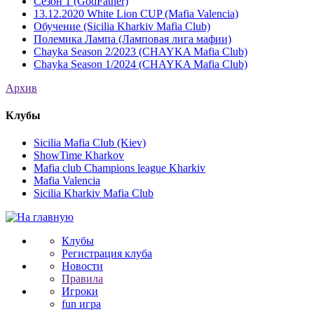
Сезон 1 (GodFather)
13.12.2020 White Lion CUP (Mafia Valencia)
Обучение (Sicilia Kharkiv Mafia Club)
Полемика Лампа (Ламповая лига мафии)
Chayka Season 2/2023 (CHAYKA Mafia Club)
Chayka Season 1/2024 (CHAYKA Mafia Club)
Архив
Клубы
Sicilia Mafia Club (Kiev)
ShowTime Kharkov
Mafia club Champions league Kharkiv
Mafia Valencia
Sicilia Kharkiv Mafia Club
Клубы
Регистрация клуба
Новости
Правила
Игроки
fun игра