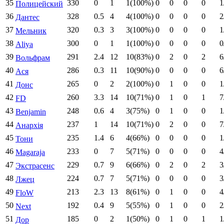
35
330
0
1
1(100%)
0
0
0
0
1
Полицейский
36
328
0.5
4
4(100%)
0
0
0
0
2
Дантес
37
320
0.3
3
3(100%)
0
0
0
0
1
Мельник
38
300
0
1
1(100%)
0
0
0
0
0
Aliya
39
291
2.4
12
10(83%)
0
2
0
2
6
Вольфрам
40
286
0.3
11
10(90%)
0
0
0
0
6
Ася
41
265
0
2
2(100%)
0
1
0
0
1
Донс
42
260
3.3
14
10(71%)
0
1
0
1
7
FD
43
248
0.6
4
3(75%)
0
1
0
0
1
Benjamin
44
237
1
14
10(71%)
0
2
0
0
7
Анархія
45
235
1.4
6
4(66%)
0
0
0
0
1
Тони
46
233
0
7
5(71%)
0
0
0
0
4
Magaraja
47
229
0.7
9
6(66%)
0
2
0
2
3
Экстрасенс
48
224
0.7
7
5(71%)
0
0
0
0
3
Лжец
49
213
2.3
13
8(61%)
0
1
0
0
4
FloW
50
192
0.4
9
5(55%)
0
1
0
0
2
Next
51
185
0
2
1(50%)
0
1
0
1
1
Дор