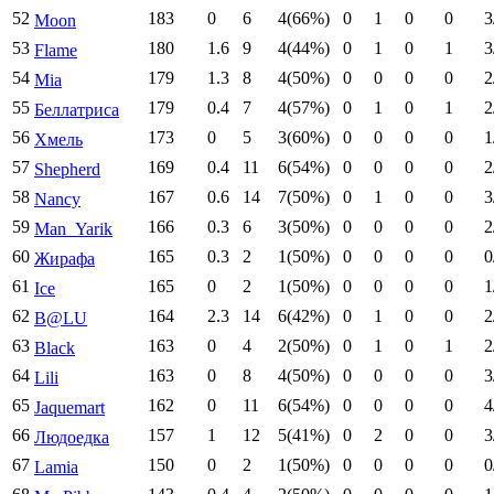
52
183
0
6
4(66%)
0
1
0
0
3
Moon
53
180
1.6
9
4(44%)
0
1
0
1
3
Flame
54
179
1.3
8
4(50%)
0
0
0
0
2
Mia
55
179
0.4
7
4(57%)
0
1
0
1
2
Беллатриса
56
173
0
5
3(60%)
0
0
0
0
1
Хмель
57
169
0.4
11
6(54%)
0
0
0
0
2
Shepherd
58
167
0.6
14
7(50%)
0
1
0
0
3
Nancy
59
166
0.3
6
3(50%)
0
0
0
0
2
Man_Yarik
60
165
0.3
2
1(50%)
0
0
0
0
0
Жирафа
61
165
0
2
1(50%)
0
0
0
0
1
Ice
62
164
2.3
14
6(42%)
0
1
0
0
2
B@LU
63
163
0
4
2(50%)
0
1
0
1
2
Black
64
163
0
8
4(50%)
0
0
0
0
3
Lili
65
162
0
11
6(54%)
0
0
0
0
4
Jaquemart
66
157
1
12
5(41%)
0
2
0
0
3
Людоедка
67
150
0
2
1(50%)
0
0
0
0
0
Lamia