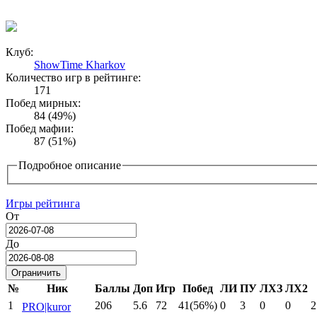
Клуб:
ShowTime Kharkov
Количество игр в рейтинге:
171
Побед мирных:
84 (49%)
Побед мафии:
87 (51%)
Подробное описание
Игры рейтинга
От
Date
До
Date
№
Ник
Баллы
Доп
Игр
Побед
ЛИ
ПУ
ЛХЗ
ЛХ2
1
206
5.6
72
41(56%)
0
3
0
0
2
PRO|kuror