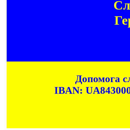
Сл
Ге
Допомога сл
IBAN: UA84300