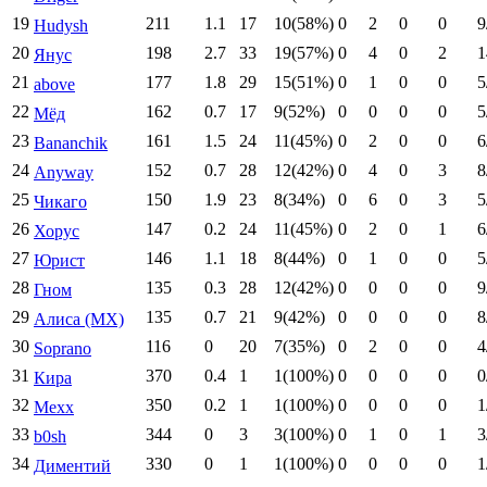
19
211
1.1
17
10(58%)
0
2
0
0
9
Hudysh
20
198
2.7
33
19(57%)
0
4
0
2
1
Янус
21
177
1.8
29
15(51%)
0
1
0
0
5
above
22
162
0.7
17
9(52%)
0
0
0
0
5
Мёд
23
161
1.5
24
11(45%)
0
2
0
0
6
Bananchik
24
152
0.7
28
12(42%)
0
4
0
3
8
Anyway
25
150
1.9
23
8(34%)
0
6
0
3
5
Чикаго
26
147
0.2
24
11(45%)
0
2
0
1
6
Хорус
27
146
1.1
18
8(44%)
0
1
0
0
5
Юрист
28
135
0.3
28
12(42%)
0
0
0
0
9
Гном
29
135
0.7
21
9(42%)
0
0
0
0
8
Алиса (МХ)
30
116
0
20
7(35%)
0
2
0
0
4
Soprano
31
370
0.4
1
1(100%)
0
0
0
0
0
Кира
32
350
0.2
1
1(100%)
0
0
0
0
1
Mexx
33
344
0
3
3(100%)
0
1
0
1
3
b0sh
34
330
0
1
1(100%)
0
0
0
0
1
Диментий