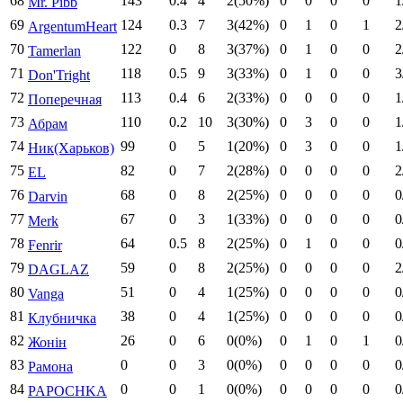
68
143
0.4
4
2(50%)
0
0
0
0
1
Mr. Pibb
69
124
0.3
7
3(42%)
0
1
0
1
2
ArgentumHeart
70
122
0
8
3(37%)
0
1
0
0
2
Tamerlan
71
118
0.5
9
3(33%)
0
1
0
0
3
Don'Tright
72
113
0.4
6
2(33%)
0
0
0
0
1
Поперечная
73
110
0.2
10
3(30%)
0
3
0
0
1
Абрам
74
99
0
5
1(20%)
0
3
0
0
1
Ник(Харьков)
75
82
0
7
2(28%)
0
0
0
0
2
EL
76
68
0
8
2(25%)
0
0
0
0
0
Darvin
77
67
0
3
1(33%)
0
0
0
0
0
Merk
78
64
0.5
8
2(25%)
0
1
0
0
0
Fenrir
79
59
0
8
2(25%)
0
0
0
0
2
DAGLAZ
80
51
0
4
1(25%)
0
0
0
0
0
Vanga
81
38
0
4
1(25%)
0
0
0
0
0
Клубничка
82
26
0
6
0(0%)
0
1
0
1
0
Жонін
83
0
0
3
0(0%)
0
0
0
0
0
Рамона
84
0
0
1
0(0%)
0
0
0
0
0
PAPOCHKA