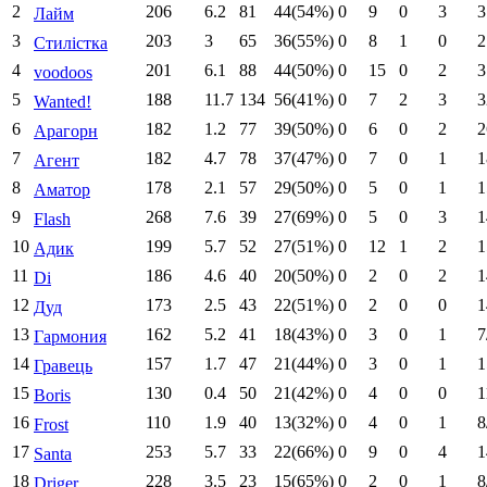
2
206
6.2
81
44(54%)
0
9
0
3
3
Лайм
3
203
3
65
36(55%)
0
8
1
0
2
Стилістка
4
201
6.1
88
44(50%)
0
15
0
2
3
voodoos
5
188
11.7
134
56(41%)
0
7
2
3
3
Wanted!
6
182
1.2
77
39(50%)
0
6
0
2
2
Арагорн
7
182
4.7
78
37(47%)
0
7
0
1
1
Агент
8
178
2.1
57
29(50%)
0
5
0
1
1
Аматор
9
268
7.6
39
27(69%)
0
5
0
3
1
Flash
10
199
5.7
52
27(51%)
0
12
1
2
1
Адик
11
186
4.6
40
20(50%)
0
2
0
2
1
Di
12
173
2.5
43
22(51%)
0
2
0
0
1
Дуд
13
162
5.2
41
18(43%)
0
3
0
1
7
Гармония
14
157
1.7
47
21(44%)
0
3
0
1
1
Гравець
15
130
0.4
50
21(42%)
0
4
0
0
1
Boris
16
110
1.9
40
13(32%)
0
4
0
1
8
Frost
17
253
5.7
33
22(66%)
0
9
0
4
1
Santa
18
228
3.5
23
15(65%)
0
2
0
1
8
Driger