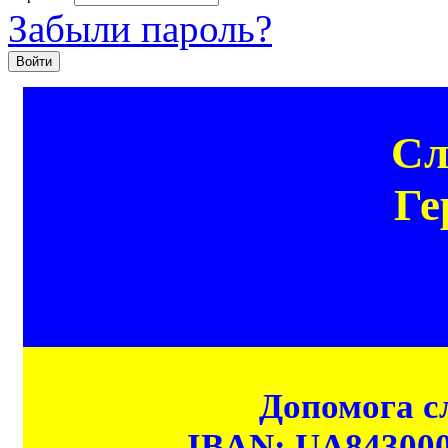
Забыли пароль?
Сл
Ге
Допомога сл
IBAN: UA84300