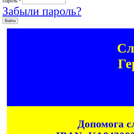
Пароль
*
Забыли пароль?
Сл
Ге
Допомога сл