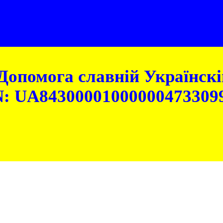
Допомога славній Українскій
: UA84300001000000473309