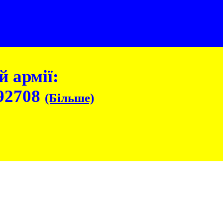
 армії:
92708
(Більше)