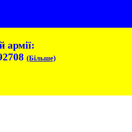
 армії:
92708
(Більше)