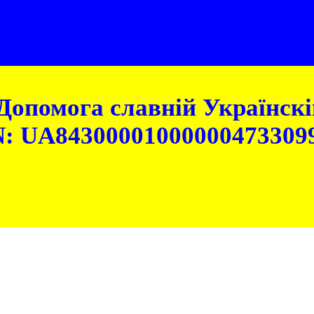
Допомога славній Українскій
: UA84300001000000473309