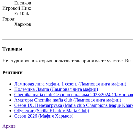
Евсиков
Игровой Ник:
En10tik
Город:
Харьков
Турниры
Нет турниров в которых пользователь принимаете участие. Вы 
Рейтинги
Ламповая лига мафии. 1 сезон. (Ламповая лига мафии)
Полемика Лампа (Ламповая лига мафии)
Chernika mafia club Сезон осень-зима 2023\2024 (Лампова
Аматоры Chernika mafia club (Ламповая лига мафии)
Сезон IX. Перезагрузка (Mafia club Champions league Khark
Обучение (Sicilia Kharkiv Mafia Club)
Сезон 2026 (Мафия Харьков)
Архив