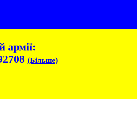
 армії:
92708
(Більше)