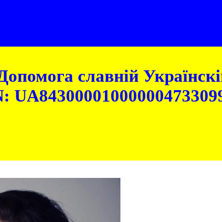
Допомога славній Українскій
: UA84300001000000473309