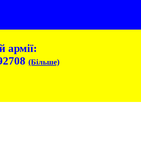
 армії:
92708
(Більше)