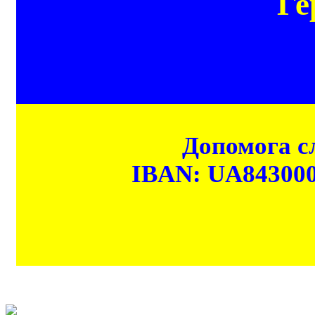
Ге
Допомога сл
IBAN: UA84300