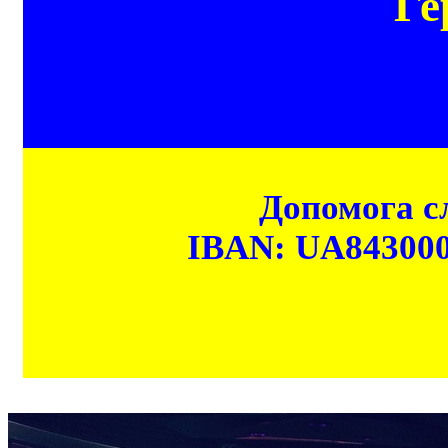
Ге
Допомога сл
IBAN: UA84300