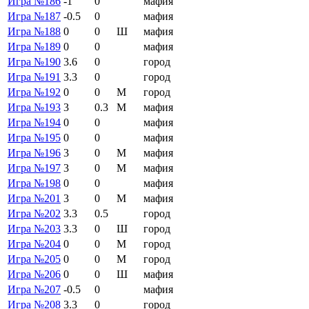
Игра №186
-1
0
мафия
Игра №187
-0.5
0
мафия
Игра №188
0
0
Ш
мафия
Игра №189
0
0
мафия
Игра №190
3.6
0
город
Игра №191
3.3
0
город
Игра №192
0
0
М
город
Игра №193
3
0.3
М
мафия
Игра №194
0
0
мафия
Игра №195
0
0
мафия
Игра №196
3
0
М
мафия
Игра №197
3
0
М
мафия
Игра №198
0
0
мафия
Игра №201
3
0
М
мафия
Игра №202
3.3
0.5
город
Игра №203
3.3
0
Ш
город
Игра №204
0
0
М
город
Игра №205
0
0
М
город
Игра №206
0
0
Ш
мафия
Игра №207
-0.5
0
мафия
Игра №208
3.3
0
город