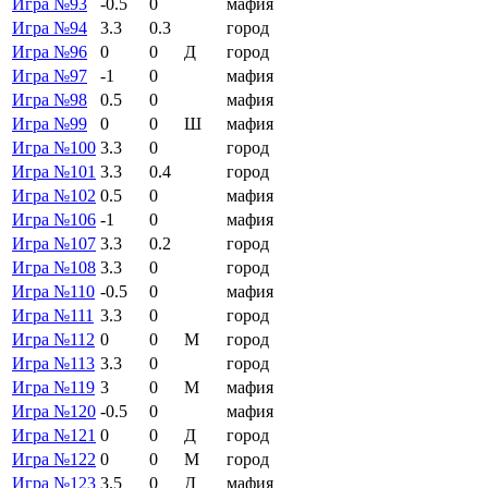
Игра №93
-0.5
0
мафия
Игра №94
3.3
0.3
город
Игра №96
0
0
Д
город
Игра №97
-1
0
мафия
Игра №98
0.5
0
мафия
Игра №99
0
0
Ш
мафия
Игра №100
3.3
0
город
Игра №101
3.3
0.4
город
Игра №102
0.5
0
мафия
Игра №106
-1
0
мафия
Игра №107
3.3
0.2
город
Игра №108
3.3
0
город
Игра №110
-0.5
0
мафия
Игра №111
3.3
0
город
Игра №112
0
0
М
город
Игра №113
3.3
0
город
Игра №119
3
0
М
мафия
Игра №120
-0.5
0
мафия
Игра №121
0
0
Д
город
Игра №122
0
0
М
город
Игра №123
3.5
0
Д
мафия