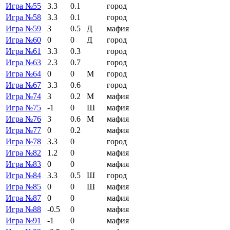
Игра №55
3.3
0.1
город
Игра №58
3.3
0.1
город
Игра №59
3
0.5
Д
мафия
Игра №60
0
0
Д
город
Игра №61
3.3
0.3
город
Игра №63
2.3
0.7
город
Игра №64
0
0
М
город
Игра №67
3.3
0.6
город
Игра №74
3
0.2
М
мафия
Игра №75
-1
0
Ш
мафия
Игра №76
3
0.6
М
мафия
Игра №77
0
0.2
мафия
Игра №78
3.3
0
город
Игра №82
1.2
0
мафия
Игра №83
0
0
мафия
Игра №84
3.3
0.5
Ш
город
Игра №85
0
0
Ш
мафия
Игра №87
0
0
мафия
Игра №88
-0.5
0
мафия
Игра №91
-1
0
мафия