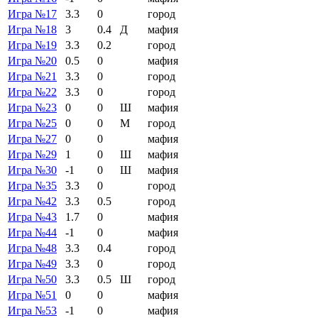
Игра №17
3.3
0
город
Игра №18
3
0.4
Д
мафия
Игра №19
3.3
0.2
город
Игра №20
0.5
0
мафия
Игра №21
3.3
0
город
Игра №22
3.3
0
город
Игра №23
0
0
Ш
мафия
Игра №25
0
0
М
город
Игра №27
0
0
мафия
Игра №29
1
0
Ш
мафия
Игра №30
-1
0
Ш
мафия
Игра №35
3.3
0
город
Игра №42
3.3
0.5
город
Игра №43
1.7
0
мафия
Игра №44
-1
0
мафия
Игра №48
3.3
0.4
город
Игра №49
3.3
0
город
Игра №50
3.3
0.5
Ш
город
Игра №51
0
0
мафия
Игра №53
-1
0
мафия