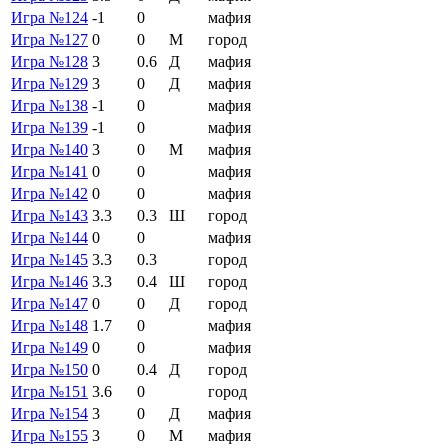
Игра №124
-1
0
мафия
Игра №127
0
0
М
город
Игра №128
3
0.6
Д
мафия
Игра №129
3
0
Д
мафия
Игра №138
-1
0
мафия
Игра №139
-1
0
мафия
Игра №140
3
0
М
мафия
Игра №141
0
0
мафия
Игра №142
0
0
мафия
Игра №143
3.3
0.3
Ш
город
Игра №144
0
0
мафия
Игра №145
3.3
0.3
город
Игра №146
3.3
0.4
Ш
город
Игра №147
0
0
Д
город
Игра №148
1.7
0
мафия
Игра №149
0
0
мафия
Игра №150
0
0.4
Д
город
Игра №151
3.6
0
город
Игра №154
3
0
Д
мафия
Игра №155
3
0
М
мафия