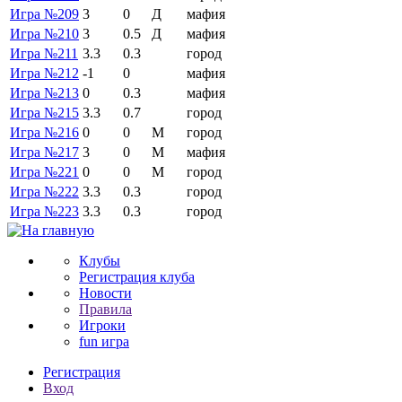
Игра №209
3
0
Д
мафия
Игра №210
3
0.5
Д
мафия
Игра №211
3.3
0.3
город
Игра №212
-1
0
мафия
Игра №213
0
0.3
мафия
Игра №215
3.3
0.7
город
Игра №216
0
0
М
город
Игра №217
3
0
М
мафия
Игра №221
0
0
М
город
Игра №222
3.3
0.3
город
Игра №223
3.3
0.3
город
Клубы
Регистрация клуба
Новости
Правила
Игроки
fun игра
Регистрация
Вход