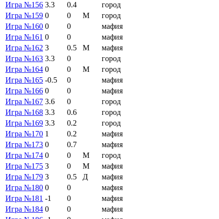
Игра №156
3.3
0.4
город
Игра №159
0
0
М
город
Игра №160
0
0
мафия
Игра №161
0
0
мафия
Игра №162
3
0.5
М
мафия
Игра №163
3.3
0
город
Игра №164
0
0
М
город
Игра №165
-0.5
0
мафия
Игра №166
0
0
мафия
Игра №167
3.6
0
город
Игра №168
3.3
0.6
город
Игра №169
3.3
0.2
город
Игра №170
1
0.2
мафия
Игра №173
0
0.7
мафия
Игра №174
0
0
М
город
Игра №175
3
0
М
мафия
Игра №179
3
0.5
Д
мафия
Игра №180
0
0
мафия
Игра №181
-1
0
мафия
Игра №184
0
0
мафия