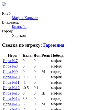
Клуб:
Мафия Харьков
Владелец:
Коломбо
Город:
Харьков
Сводка по игроку:
Гармония
Игра
Балы
Доп
Роль
Победа
Игра №7
0
0
мафия
Игра №8
0
0
мафия
Игра №9
0
0
М
город
Игра №10
0.5
0
мафия
Игра №11
-1
0
мафия
Игра №12
-0.5
0.1
мафия
Игра №13
0
0
Ш
мафия
Игра №14
3.3
0
город
Игра №15
3
0
М
мафия
Игра №16
-1
0
мафия