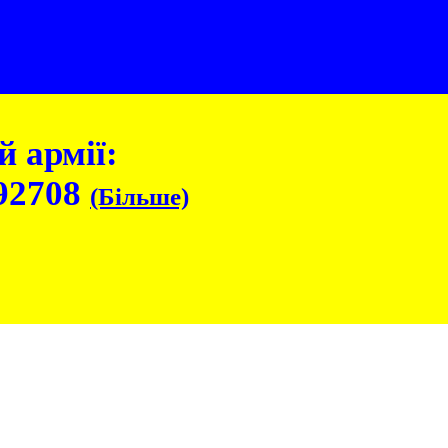
 армії:
92708
(Більше)