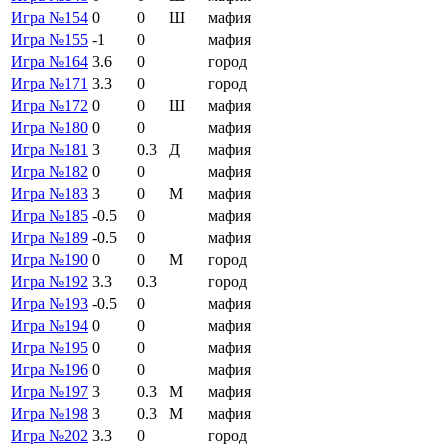
Игра №154
0
0
Ш
мафия
Игра №155
-1
0
мафия
Игра №164
3.6
0
город
Игра №171
3.3
0
город
Игра №172
0
0
Ш
мафия
Игра №180
0
0
мафия
Игра №181
3
0.3
Д
мафия
Игра №182
0
0
мафия
Игра №183
3
0
М
мафия
Игра №185
-0.5
0
мафия
Игра №189
-0.5
0
мафия
Игра №190
0
0
М
город
Игра №192
3.3
0.3
город
Игра №193
-0.5
0
мафия
Игра №194
0
0
мафия
Игра №195
0
0
мафия
Игра №196
0
0
мафия
Игра №197
3
0.3
М
мафия
Игра №198
3
0.3
М
мафия
Игра №202
3.3
0
город