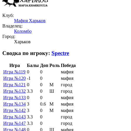
Клуб:
Мафия Харьков
Владелец:
Коломбо
Город:
Харьков
Сводка по игроку:
Spectre
Игра
Балы
Доп
Роль
Победа
Игра №119
0
0
мафия
Игра №120
-1
0
мафия
Игра №121
0
0
М
город
Игра №132
3.3
0
Ш
город
Игра №133
0
0
мафия
Игра №134
3
0.6
М
мафия
Игра №142
3
0
М
мафия
Игра №143
3.3
0
город
Игра №147
3.3
0
город
Игра №148
0
0
Ш
мафия