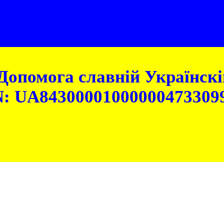
Допомога славній Українскій
: UA84300001000000473309