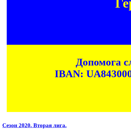
Ге
Допомога сл
IBAN: UA84300
Сезон 2020. Вторая лига.