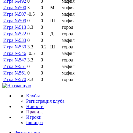
Игра №492
0
0
мафия
Игра №500
3
0
М
мафия
Игра №507
-0.5
0
мафия
Игра №509
0
0
Ш
мафия
Игра №513
3.3
0
город
Игра №522
0
0
Д
город
Игра №533
0
0
мафия
Игра №539
3.3
0.2
Ш
город
Игра №546
-0.5
0
мафия
Игра №547
3.3
0
город
Игра №551
0
0
мафия
Игра №561
0
0
мафия
Игра №570
3.3
0
город
Клубы
Регистрация клуба
Новости
Правила
Игроки
fun игра
Регистрация