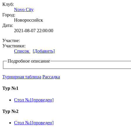
Клуб:
Novo City
Город:
Новороссийск
Дата:
2021-08-07 22:00:00
Участие:
Участники:
Список
[Добавить]
Подробное описание
Турнирная таблица
Рассадка
Тур №1
Стол №1[проведен]
Тур №2
Стол №1[проведен]