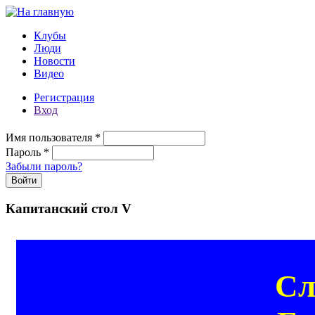
Перейти к основному содержанию
Клубы
Люди
Новости
Видео
Регистрация
Вход
Имя пользователя
*
Пароль
*
Забыли пароль?
Капитанский стол V
Сл