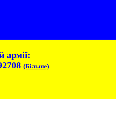
 армії:
92708
(Більше)