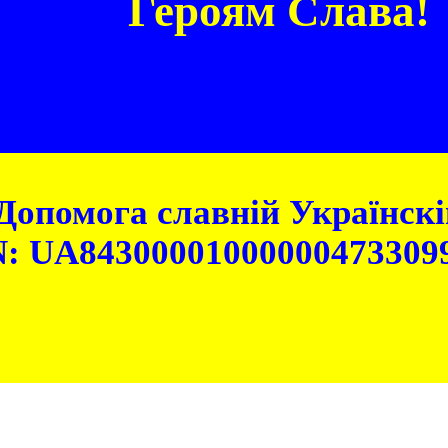
Героям Слава!
Допомога славній Українскій
: UA84300001000000473309