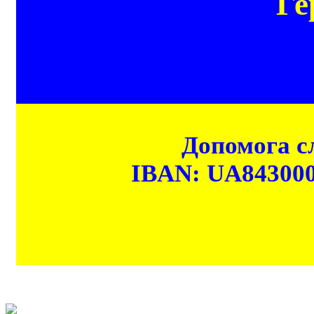
Ге
Допомога сл
IBAN: UA84300