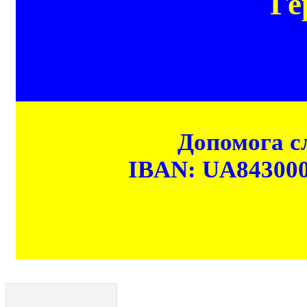
Ге
Допомога сл
IBAN: UA84300